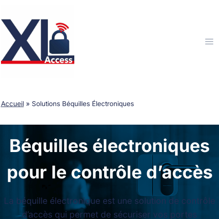
Aller
au
contenu
Accueil
»
Solutions Béquilles Électroniques
Béquilles électroniques
pour le contrôle d’accès
La béquille électronique est une solution de contrôle
d’accès qui permet de sécuriser vos portes